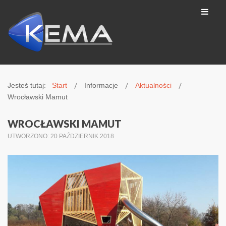
Jesteś tutaj:
Start
Informacje
Aktualności
Wrocławski Mamut
WROCŁAWSKI MAMUT
UTWORZONO: 20 PAŹDZIERNIK 2018